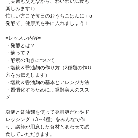
（実習も交えながら、わいわい試食も
楽しみます♪）
忙しい方こそ毎日のおうちごはんに＋α
発酵で、健康美を手に入れましょう！
=レッスン内容=
・発酵とは？
・麹って？
・酵素の働きについて
・塩麹＆醤油麹の作り方（2種類の作り
方をお伝えします）
・塩麹＆醤油麹の基本とアレンジ方法
・習慣化するために…発酵美人のスス
メ
塩麹と醤油麹を使って発酵麹だれやド
レッシング（3～4種）をみんなで作
り、講師が用意した食材とあわせて試
食していただきます。