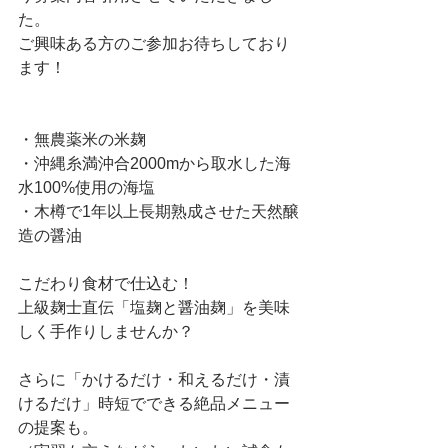
た。
ご興味ある方のご参加お待ちしており
ます！
・無農薬米の米麹
・沖縄糸満沖合2000mから取水した海
水100%使用の海塩
・木樽で1年以上長期熟成させた天然醸
造の醤油
こだわり食材で仕込む！
上級麹士直伝「塩麹と醤油麹」を美味
しく手作りしませんか？
さらに「かけるだけ・和えるだけ・漬
けるだけ」時短でできる絶品メニュー
の提案も。