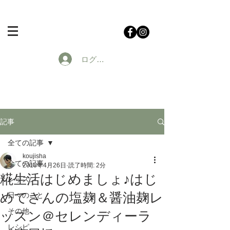
ログイン
記事
全ての記事
koujisha
全ての記事
2018年4月26日
読了時間: 2分
糀生活はじめましょ♪はじ
レッスン
めてさんの塩麹＆醤油麹レ
日々のこと
その他
ッスン＠セレンディーラ
レシピ