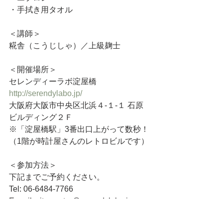
・手拭き用タオル
＜講師＞
糀舎（こうじしゃ）／上級麹士
＜開催場所＞
セレンディーラボ淀屋橋
http://serendylabo.jp/
大阪府大阪市中央区北浜４-１-１ 石原
ビルディング２Ｆ
※「淀屋橋駅」3番出口上がって数秒！
（1階が時計屋さんのレトロビルです）
＜参加方法＞
下記までご予約ください。
Tel: 06-6484-7766 
E-mail: sitemaster@serendylabo.jp