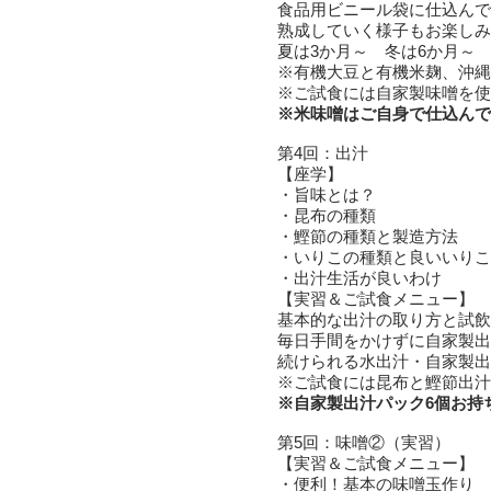
食品用ビニール袋に仕込んで
熟成していく様子もお楽しみ
夏は3か月～ 冬は6か月～
※有機大豆と有機米麹、沖
​※ご試食には自家製味噌を
※米味噌はご自身で仕込んで
第4回：出汁
【座学】
・旨味とは？
・昆布の種類
・鰹節の種類と製造方法
・いりこの種類と良いいりこ
・出汁生活が良いわけ
【実習＆ご試食メニュー】
基本的な出汁の取り方と試飲
毎日手間をかけずに自家製出
続けられる水出汁・自家製出
※ご試食には昆布と鰹節出汁
※自家製出汁パック6個お持
第5回：味噌②（実習）
【実習＆ご試食メニュー】
・便利！基本の味噌玉作り