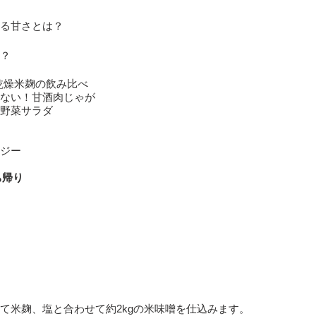
る甘さとは？
的？
乾燥米麹の飲み比べ
ない！甘酒肉じゃが
野菜サラダ
ジー
ち帰り
）
て米麹、塩と合わせて約2kgの米味噌を仕込みます。