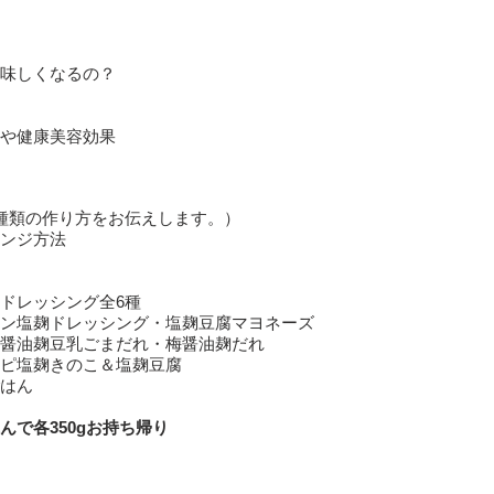
味しくなるの？
や健康美容効果
種類の作り方をお伝えします。）
ンジ方法
ドレッシング全6種
ン塩麹ドレッシング・塩麹豆腐マヨネーズ
醤油麹豆乳ごまだれ・梅醤油麹だれ
ピ塩麹きのこ＆塩麹豆腐
はん
で各350gお持ち帰り