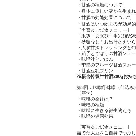
・甘酒の種類について
・身体に優しい麹から生まれ
・甘酒の効能効果について
​・甘酒はいつ飲むのが効果
【実習＆ご試食メニュー】
・米麹・玄米麹・生米麹VS
・砂糖なし！お出汁さえいら
・人参甘酒ドレッシングと旬
・茄子とごぼうの甘酒ソテー
・味噌汁とごはん
・季節のフルーツ甘酒スムー
・甘酒豆乳プリン
※糀舎特製生甘酒200gお持
第3回：味噌①味噌（仕込み
【座学】
・味噌の発祥は？
・味噌の種類
・味噌に生きる微生物たち
・味噌の健康効果
【実習＆ご試食メニュー】
茹でた大豆をご自身でつぶし