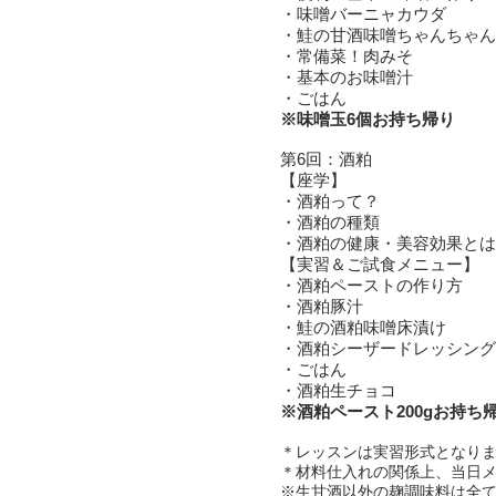
・味噌バーニャカウダ
・
鮭の甘酒味噌ちゃんちゃん
・常備菜！肉みそ
・基本のお味噌汁
・ごはん
※味噌玉6個お持ち帰り
第6回：酒粕
【座学】
・酒粕って？
・酒粕の種類
・酒粕の健康・美容効果とは
【実習＆ご試食メニュー】
・酒粕ペーストの作り方
・酒粕豚汁
・鮭の酒粕味噌床漬け
・酒粕シーザードレッシング
・ごはん
・酒粕生チョコ
※酒粕ペースト200gお持ち
＊レッスンは実習形式となり
＊材料仕入れの関係上、当日
※生甘酒以外の麹調味料は全