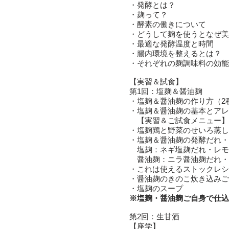
・発酵とは？
・麹って？
・酵素の働きについて
・どうして麹を使うとなぜ美
・最適な発酵温度と時間
・腸内環境を整えるとは？
・それぞれの麹調味料の効能
【実習＆試食】
第1回：塩麹＆醤油麹
・塩麹＆醤油麹の作り方（2
・塩麹＆醤油麹の基本とアレ
​【実習＆ご試食メニュー】
・塩麹鶏と野菜のせいろ蒸し
・塩麹＆醤油麹の発酵だれ・
塩麹：ネギ塩麹だれ・レモ
醤油麹：ニラ醤油麹だれ・
・これは使えるストックレシ
・醤油麹のきのこ炊き込みご
・塩麹のスープ
※塩麹・醤油麹ご自身で仕込ん
​第2回：生甘酒
​【座学】