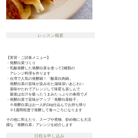
レッスン概要
【実習・ご試食メニュー】
・発酵白菜づくり
・乳酸発酵した発酵白菜を使って2種類の
アレンジ料理を作ります
​・台湾で人気の発酵鍋！「酸菜白肉鍋」
発酵白菜の旨味が染み出た滋味深いあじわい
​ 薬味やたれでアレンジして味変も楽しんで
​ 最後は出汁を吸ったうまみたっぷりの春雨で〆
・発酵白菜で旨味がアップ「発酵白菜餃子」
※発酵白菜はお一人約1kg仕込んでお持ち帰り
※1週間程度で発酵して食べごろになります
その他に和えたり、スープや煮物、炒め物にも大活
躍な「発酵白菜」アレンジを紹介します
日程＆申し込み