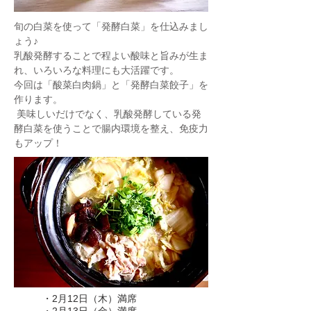
旬の白菜を使って「発酵白菜」を仕込みまし
ょう♪
乳酸発酵することで程よい酸味と旨みが生ま
れ、いろいろな料理にも大活躍です。
今回は「酸菜白肉鍋」と「発酵白菜餃子」を
作ります。
​ 美味しいだけでなく、乳酸発酵している発
酵白菜を使うことで腸内環境を整え、免疫力
もアップ！
・2月12日（木）満席