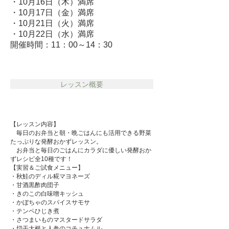
・10月16日（木）満席
​・10月17日（金）満席
・10月21日（火）満席
​・10月22日（水）満席
開催時間：11：00～14：30
レッスン概要
【レッスン内容】
毎日のお弁当と朝・晩ごはんにも活用できる野菜
たっぷりな発酵おかずレッスン。
​ お弁当と毎日のごはんにカラダに優しい発酵おか
ずレシピ全10種です！
【実習＆ご試食メニュー】
・秋鮭のディル糀マヨネーズ
・甘酒黒酢肉団子
・きのこの白味噌キッシュ
・かぼちゃのスパイスサモサ
・テンペひじき煮
・さつまいものマスタードサラダ
・切干大根と人参のコチュナムル