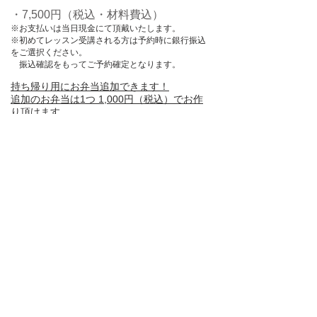
・7,500円（税込・材料費込）
※お支払いは当日現金にて頂戴いたします。
​※
初めてレッスン受講される方は予約時に銀行振込
をご選択ください。
​ 振込確認をもってご予約確定となります。
持ち帰り用にお弁当追加できます！
追加のお弁当は1つ 1,000円（税込）でお作
り頂けます。
​数に限りがございます。上限に達した場合はご希望
数に添えない場合があります。
​ご希望の方は、お申込み時「本文」に追加希望数を
ご記入ください。
※今回お持ち帰り・教室でご試食、どちらでもOK
です！ ​
持ち物
・エプロン・手拭き用タオル・食器用ふきん・筆記
用具・持ち帰り用保冷バック・保冷剤
開催場所