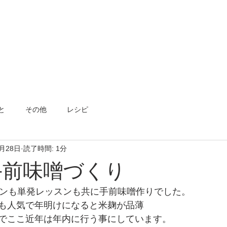
と
その他
レシピ
2月28日
読了時間: 1分
手前味噌づくり
スンも単発レッスンも共に手前味噌作りでした。
も人気で年明けになると米麹が品薄
でここ近年は年内に行う事にしています。